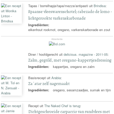
Tapas / borrelhapje/tapa/mezze/antipasti uit
Brindisa
:
Spaanse vleeswarenschotel; cabezado de lomo -
lichtgerookte varkenskarbonade
Ingrediënten:
eikenhout rookmot, oregano, varkenskarbonade en zout
Advertentie
Diner / hoofdgerecht uit
delicious. magazine - 2011-05
:
Zalm, gegrild, met oregano-kappertjesdressing
Ingrediënten:
kappertjes, oregano en zalm
Basisrecept uit
Arabia
:
Za´atar zelf nagemaakt
Ingrediënten:
oregano, sesamzaadjes, sumak en tijm
Recept uit
The Naked Chef is terug
:
Dichtgeschroeide carpaccio van rundvlees met