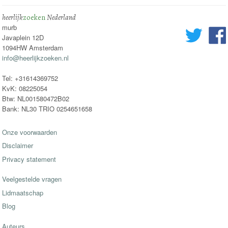
heerlijk
zoeken
Nederland
murb
Javaplein 12D
1094HW Amsterdam
info@heerlijkzoeken.nl
Tel: +31614369752
KvK: 08225054
Btw: NL001580472B02
Bank: NL30 TRIO 0254651658
Onze voorwaarden
Disclaimer
Privacy statement
Veelgestelde vragen
Lidmaatschap
Blog
Auteurs