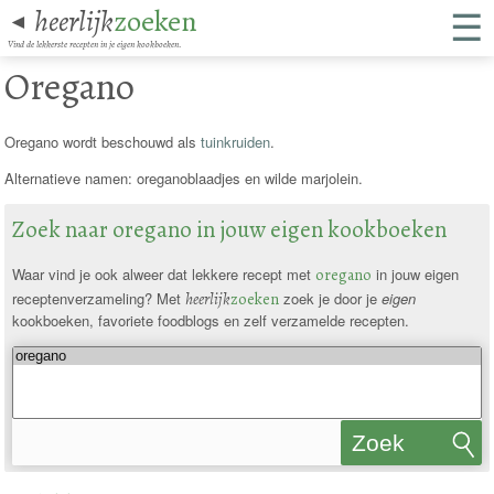
☰
heerlijk
zoeken
◄
Vind de lekkerste recepten in je eigen kookboeken.
Oregano
Oregano wordt beschouwd als
tuinkruiden
.
Alternatieve namen: oreganoblaadjes en wilde marjolein.
Zoek naar oregano in jouw eigen kookboeken
Waar vind je ook alweer dat lekkere recept met
oregano
in jouw eigen
receptenverzameling? Met
heerlijk
zoeken
zoek je door je
eigen
kookboeken, favoriete foodblogs en zelf verzamelde recepten.
Zoek
recepten