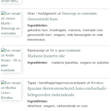
Diner / hoofdgerecht uit
Dressings en marinades
:
Geroosterde ham
Ingrediënten:
gekookte ham, kruidnagels, maïzena, marinade voor
geroosterde ham, oregano, rode bessengelei en rode
bessensaus
Basisrecept uit
Dit is geen kookboek
:
Madame Jeanette olie
Ingrediënten:
madame jeanettes, oregano en sjalotten
Tapas / borrelhapje/tapa/mezze/antipasti uit
Brindisa
:
Spaanse vleeswarenschotel; lomo embuchado -
lichtgerookte varkenslende
Ingrediënten:
eikenhout, oregano, varkenslende en zout