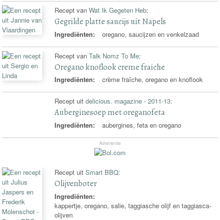
Recept van
Wat Ik Gegeten Heb
:
Gegrilde platte saucijs uit Napels
Ingrediënten:
oregano, saucijzen en venkelzaad
Recept van
Talk Nomz To Me
:
Oregano knoflook creme fraiche
Ingrediënten:
crème fraîche, oregano en knoflook
Recept uit
delicious. magazine - 2011-13
:
Auberginesoep met oreganofeta
Ingrediënten:
aubergines, feta en oregano
Advertentie
Recept uit
Smart BBQ
:
Olijvenboter
Ingrediënten:
kappertje, oregano, salie, taggiasche olijf en taggiasca-
olijven