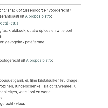
echt / snack of tussendoortje / voorgerecht /
e/antipasti uit
A propos bistro
:
ne mi-cuit
 gras, kruidkoek, quatre épices en witte port
s
 en gevogelte / paté/terrine
hoofdgerecht uit
A propos bistro
:
ouquet garni, ei, fijne kristalsuiker, kruidnagel,
rozijnen, runderschenkel, sjalot, tarwemeel, ui,
enkeltjes, witte kool en wortel
s
fgerecht / vlees