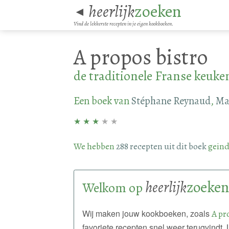
heerlijk
zoeken
◄
Vind de lekkerste recepten in je eigen kookboeken.
A propos bistro
de traditionele Franse keuke
Een boek van
Stéphane Reynaud
,
Ma
★
★
★
★
★
We hebben
288 recepten uit dit boek
geind
heerlijk
zoeken
Welkom op
Wij maken jouw kookboeken, zoals
A pr
favoriete recepten snel weer terugvindt