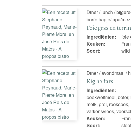
Diner / lunch / bijger
borrelhapje/tapa/mezz
Foie gras en terri
Ingrediënten:
foie
Keuken:
Fran
Soort:
wild
Diner / avondmaal / 
Kig ha fars
Ingrediënten:
boekweitmeel, boter, b
melk, prei, rookspek, 
varkensvlees, voorsch
Keuken:
Fran
Soort:
stoo