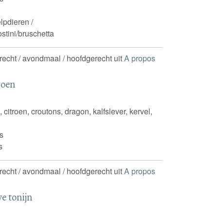
lpdieren /
stini/bruschetta
erecht / avondmaal / hoofdgerecht uit
A propos
roen
, citroen, croutons, dragon, kalfslever, kervel,
s
s
erecht / avondmaal / hoofdgerecht uit
A propos
e tonijn