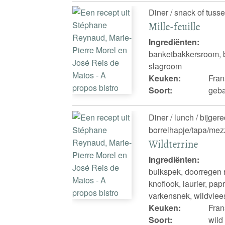
Diner / snack of tuss
Mille-feuille
Ingrediënten:
banketbakkersroom, b
slagroom
Keuken:
Fran
Soort:
geba
Diner / lunch / bijger
borrelhapje/tapa/mezz
Wildterrine
Ingrediënten:
buikspek, doorregen 
knoflook, laurier, pap
varkensnek, wildvlee
Keuken:
Fran
Soort:
wild