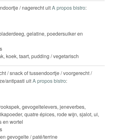
endoortje / nagerecht uit
A propos bistro
:
laderdeeg, gelatine, poedersuiker en
s
k, koek, taart, pudding / vegetarisch
echt / snack of tussendoortje / voorgerecht /
e/antipasti uit
A propos bistro
:
rookspek, gevogeltelevers, jeneverbes,
rikapoeder, quatre épices, rode wijn, sjalot, ui,
s en wortel
s
 en gevogelte / paté/terrine