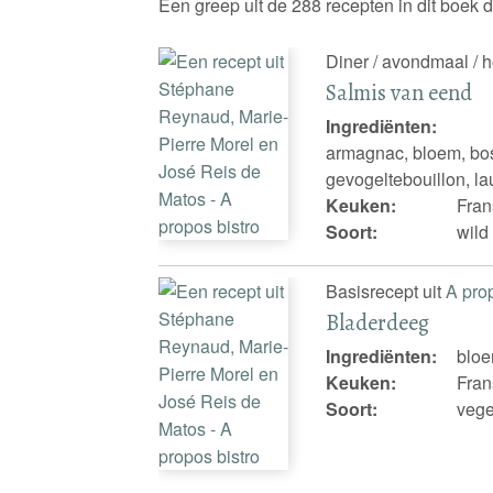
Een greep uit de 288 recepten in dit boek
Diner / avondmaal / 
Salmis van eend
Ingrediënten:
armagnac, bloem, bos
gevogeltebouillon, lau
Keuken:
Fran
Soort:
wild
Basisrecept uit
A pro
Bladerdeeg
Ingrediënten:
bloe
Keuken:
Fran
Soort:
vege