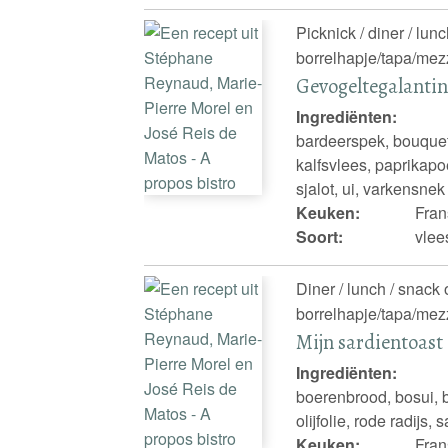
Picknick / diner / lun
borrelhapje/tapa/mezz
Gevogeltegalanti
Ingrediënten:
bardeerspek, bouquet
kalfsvlees, paprikapo
sjalot, ui, varkensnek
Keuken:
Fran
Soort:
vlees
Diner / lunch / snack 
borrelhapje/tapa/mezz
Mijn sardientoast
Ingrediënten:
boerenbrood, bosui, bo
olijfolie, rode radijs,
Keuken:
Fran