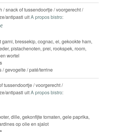
ch / snack of tussendoortje / voorgerecht /
e/antipasti uit
A propos bistro
:
ne
 garni, bressekip, cognac, ei, gekookte ham,
eder, pistachenoten, prei, rookspek, room,
 en wortel
s
 / gevogelte / paté/terrine
of tussendoortje / voorgerecht /
e/antipasti uit
A propos bistro
:
ter, dille, gekonfijte tomaten, gele paprika,
 sardines op olie en sjalot
s