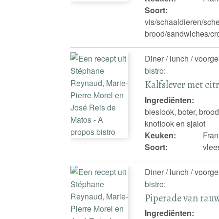
Soort:
vis/schaaldieren/sche
brood/sandwiches/cro
Diner / lunch / voorg
bistro
:
Kalfslever met cit
Ingrediënten:
bieslook, boter, brood
knoflook en sjalot
Keuken:
Fran
Soort:
vlee
Diner / lunch / voorg
bistro
:
Piperade van rauw
Ingrediënten: