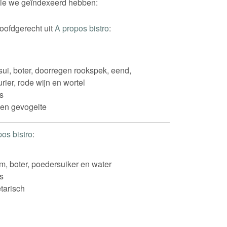
 die we geïndexeerd hebben:
hoofdgerecht uit
A propos bistro
:
ui, boter, doorregen rookspek, eend,
rier, rode wijn en wortel
s
 en gevogelte
pos bistro
:
m, boter, poedersuiker en water
s
tarisch