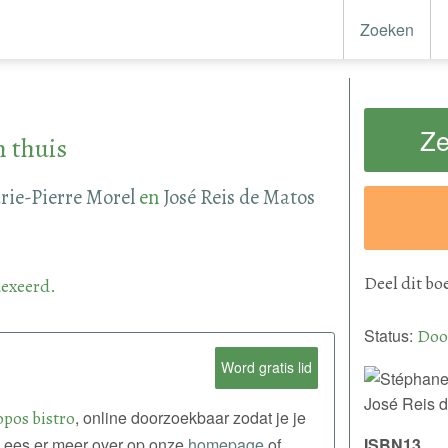
Zoeken
Ze
n thuis
rie-Pierre Morel
en
José Reis de Matos
Deel
dit bo
exeerd.
Status:
Doo
Word gratis lid
opos bistro
, online doorzoekbaar zodat je je
. Lees er meer over op onze
homepage
of
ISBN13