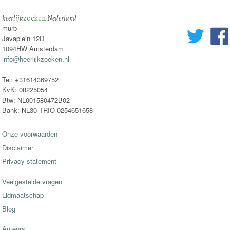
heerlijk
zoeken
Nederland
murb
Javaplein 12D
1094HW Amsterdam
info@heerlijkzoeken.nl
Tel: +31614369752
KvK: 08225054
Btw: NL001580472B02
Bank: NL30 TRIO 0254651658
Onze voorwaarden
Disclaimer
Privacy statement
Veelgestelde vragen
Lidmaatschap
Blog
Auteurs