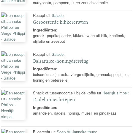
currypasta, pompoen, ui en zonnebloemolie
Recept uit
Salade
:
Geroosterde kikkererwten
Ingrediënten:
gerookt paprikapoeder, kikkererwten uit blik, knoflook,
olijfolie en zeezout
Recept uit
Salade
:
Balsamico-honingdressing
Ingrediënten:
balsamicoazijn, extra vierge olijfolie, granaatappelpitjes,
honing en peterselie
Snack of tussendoortje / bij de koffie uit
Heerlijk simpel
:
Dadel-mueslirtepen
Ingrediënten:
amandelen, dadels, honing, muesli en pindakaas
Bijgerecht uit
Soep bij Janneke thuis
: