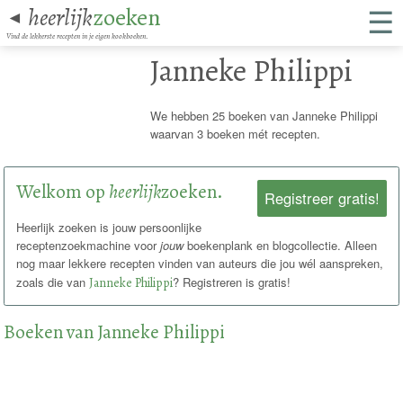
☰
heerlijk
zoeken
◄
Vind de lekkerste recepten in je eigen kookboeken.
Janneke Philippi
We hebben 25 boeken van Janneke Philippi
waarvan 3 boeken mét recepten.
Welkom op
heerlijk
zoeken.
Registreer gratis!
Heerlijk zoeken is jouw persoonlijke
receptenzoekmachine voor
jouw
boekenplank en blogcollectie. Alleen
nog maar lekkere recepten vinden van auteurs die jou wél aanspreken,
zoals die van
Janneke Philippi
? Registreren is gratis!
Boeken van Janneke Philippi