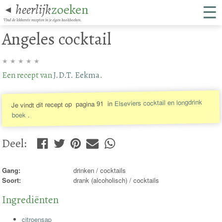
☰
heerlijk
zoeken
◄
Vind de lekkerste recepten in je eigen kookboeken.
Angeles cocktail
★
★
★
★
★
Een recept van
J.D.T. Eekma
.
Elseviers cocktail en longdrink
in
pagina 91
Je vindt dit recept op
.
boek
Deel
:
Gang:
drinken / cocktails
Soort:
drank (alcoholisch) / cocktails
Ingrediënten
citroensap