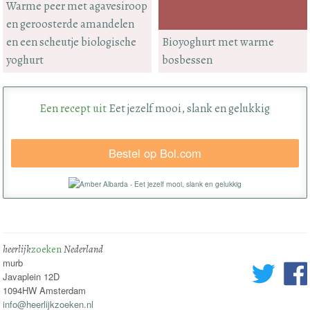
Warme peer met agavesiroop
en geroosterde amandelen
en een scheutje biologische
Bioyoghurt met warme
yoghurt
bosbessen
Een recept uit
Eet jezelf mooi, slank en gelukkig
Bestel op Bol.com
heerlijk
zoeken
Nederland
murb
Javaplein 12D
1094HW Amsterdam
info@heerlijkzoeken.nl