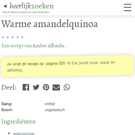
☰
heerlijk
zoeken
◄
Vind de lekkerste recepten in je eigen kookboeken.
Warme amandelquinoa
★
★
★
★
★
Een recept van
Amber Albarda
.
Eet jezelf mooi, slank en
in
pagina 220
Je vindt dit recept op
.
gelukkig
Deel
:
Gang:
ontbijt
Soort:
vegetarisch
Ingrediënten
agavesiroop