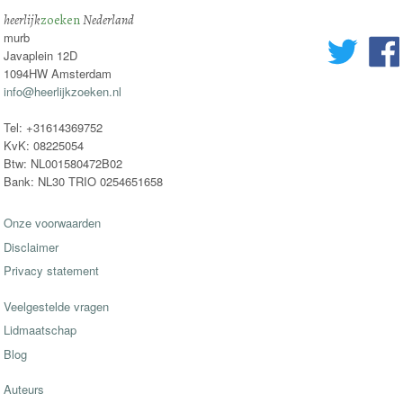
heerlijk
zoeken
Nederland
murb
Javaplein 12D
1094HW Amsterdam
info@heerlijkzoeken.nl
Tel: +31614369752
KvK: 08225054
Btw: NL001580472B02
Bank: NL30 TRIO 0254651658
Onze voorwaarden
Disclaimer
Privacy statement
Veelgestelde vragen
Lidmaatschap
Blog
Auteurs