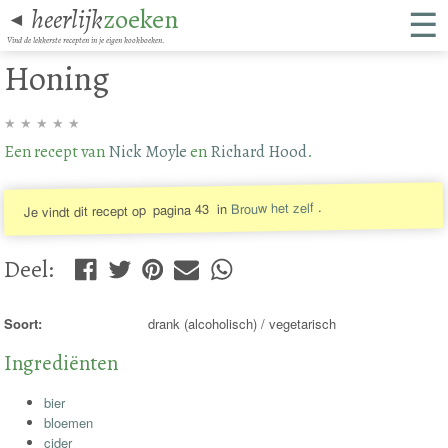
☰
heerlijk
zoeken
◄
Vind de lekkerste recepten in je eigen kookboeken.
Honing
★
★
★
★
★
Een recept van
Nick Moyle
en
Richard Hood
.
.
Brouw het zelf
in
pagina 43
Je vindt dit recept op
Deel
:
Soort:
drank (alcoholisch) / vegetarisch
Ingrediënten
bier
bloemen
cider