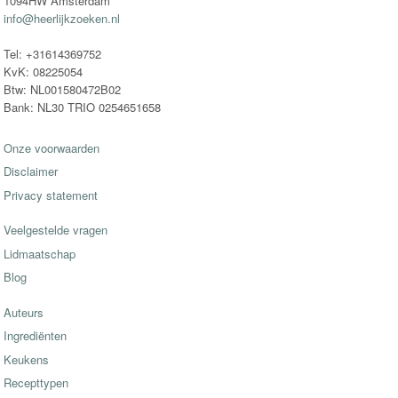
1094HW Amsterdam
info@heerlijkzoeken.nl
Tel: +31614369752
KvK: 08225054
Btw: NL001580472B02
Bank: NL30 TRIO 0254651658
Onze voorwaarden
Disclaimer
Privacy statement
Veelgestelde vragen
Lidmaatschap
Blog
Auteurs
Ingrediënten
Keukens
Recepttypen