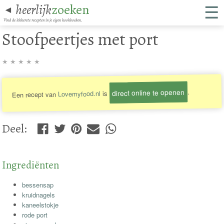
☰
heerlijk
zoeken
◄
Vind de lekkerste recepten in je eigen kookboeken.
Stoofpeertjes met port
★
★
★
★
★
direct online te openen
.
is
Lovemyfood.nl
Een recept van
Deel
:
Ingrediënten
bessensap
kruidnagels
kaneelstokje
rode port