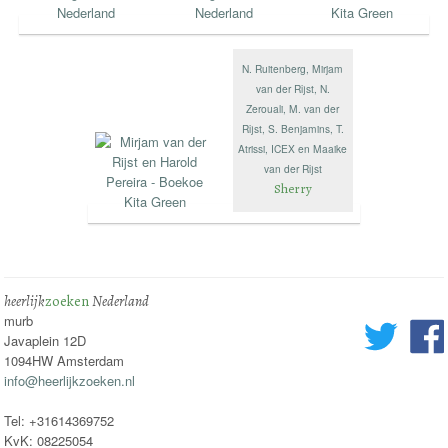
N. Ruitenberg, Mirjam
van der Rijst, N.
Zerouali, M. van der
Rijst, S. Benjamins, T.
Atrissi, ICEX en Maaike
van der Rijst
Sherry
heerlijk
zoeken
Nederland
murb
Javaplein 12D
1094HW Amsterdam
info@heerlijkzoeken.nl
Tel: +31614369752
KvK: 08225054